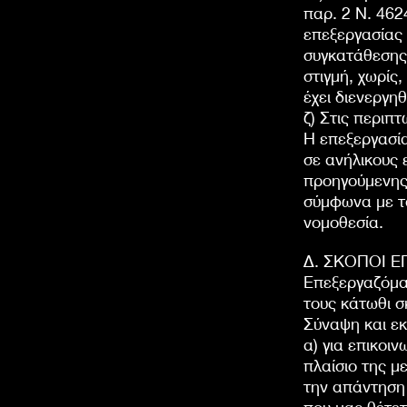
παρ. 2 Ν. 462
επεξεργασίας
συγκατάθεσης
στιγμή, χωρίς
έχει διενεργη
ζ) Στις περιπ
Η επεξεργασί
σε ανήλικους 
προηγούμενης
σύμφωνα με τα
νομοθεσία.
Δ. ΣΚΟΠΟΙ Ε
Επεξεργαζόμα
τους κάτωθι σ
Σύναψη και εκ
α) για επικοι
πλαίσιο της μ
την απάντηση