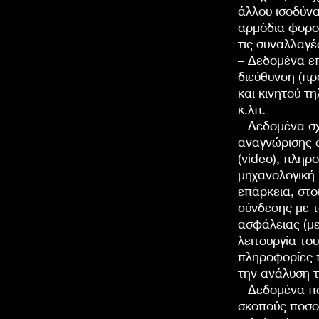
άλλου ισοδύνα
αρμόδια φορολ
τις συναλλαγέ
– Δεδομένα επ
διεύθυνση (πρ
και κινητού τ
κ.λπ.
– Δεδομένα σχ
αναγνώρισης 
(video), πληρ
μηχανολογική 
επάρκεια, στ
σύνδεσης με τ
ασφάλειας (με
λειτουργία του
πληροφορίες 
την ανάλυση τ
– Δεδομένα πο
σκοπούς ποσοτ