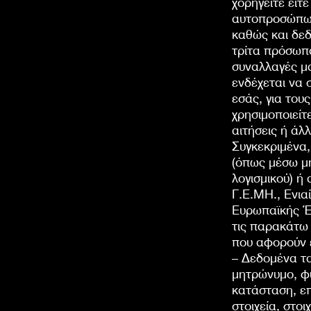
χορηγείτε είτ
αυτοπροσώπως
καθώς και δε
τρίτα πρόσωπα
συναλλαγές μα
ενδέχεται να
εσάς, για του
χρησιμοποιείτ
αιτήσεις ή άλ
Συγκεκριμένα,
(όπως μέσω μ
λογισμικού) ή
Γ.Ε.ΜΗ., Ενι
Ευρωπαϊκής Έν
τις παρακάτω
που αφορούν ε
– Δεδομένα τ
μητρώνυμο, φύ
κατάσταση, ε
στοιχεία, στο