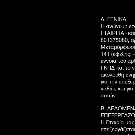
Α. ΓΕΝΙΚΑ
Η ανώνυμη ε
ΕΤΑΙΡΕΙΑ» και
801375080, α
Μεταμόρφωση 
141 (εφεξής: 
έννοια του ά
ΓΚΠΔ και το ν
ακόλουθη ενη
για την επεξ
καθώς και για
αυτών.
Β. ΔΕΔΟΜΕΝ
ΕΠΕΞΕΡΓΑΖ
Η Εταιρία μας
επεξεργάζετα