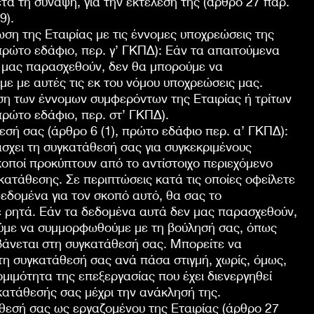
ετά τη σύναψη, για την εκτέλεσή της (άρθρο 27 παρ.
9).
ση της Εταιρίας με τις έννομες υποχρεώσεις της
 πρώτο εδάφιο, περ. γ’ ΓΚΠΔ): Εάν τα απαιτούμενα
 μας παρασχεθούν, δεν θα μπορούμε να
 με αυτές τις εκ του νόμου υποχρεώσεις μας.
ση των έννομων συμφερόντων της Εταιρίας ή τρίτων
 πρώτο εδάφιο, περ. στ’ ΓΚΠΔ).
εσή σας (άρθρο 6 (1), πρώτο εδάφιο περ. α’ ΓΚΠΔ):
σχει τη συγκατάθεσή σας για συγκεκριμένους
κοποί προκύπτουν από το αντίστοιχο περιεχόμενο
κατάθεσης. Σε περιπτώσεις κατά τις οποίες οφείλετε
εδομένα για τον σκοπό αυτό, θα σας το
ε ρητά. Εάν τα δεδομένα αυτά δεν μας παρασχεθούν,
ύμε να συμμορφωθούμε με τη βούλησή σας, όπως
βάνεται στη συγκατάθεσή σας. Μπορείτε να
η συγκατάθεσή σας ανά πάσα στιγμή, χωρίς, όμως,
νομιμότητα της επεξεργασίας που έχει διενεργηθεί
κατάθεσής σας μέχρι την ανάκλησή της.
θεσή σας ως εργαζομένου της Εταιρίας (άρθρο 27