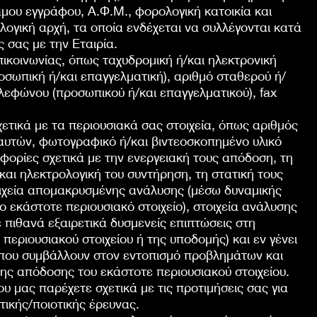
μου εγγράφου, Α.Φ.Μ., φορολογική κατοικία και
ογική αρχή, τα οποία ενδέχεται να συλλέγονται κατά
ς σας με την Εταιρία.
ικοινωνίας, όπως ταχυδρομική ή/και ηλεκτρονική
οσωπική ή/και επαγγελματική), αριθμό σταθερού ή/
ηλεφώνου (προσωπικού ή/και επαγγελματικού), fax
ετικά με τα περιουσιακά σας στοιχεία, όπως αριθμός
αυτών, φωτογραφικό ή/και βιντεοσκοπημένο υλικό
οφορίες σχετικά με την ενεργειακή τους απόδοση, τη
και ηλεκτρολογική του συντήρηση, τη στατική τους
οιχεία απομακρυσμένης ανάλυσης (μέσω δυναμικής
ο εκάστοτε περιουσιακό στοιχείο), στοιχεία ανάλυσης
 πιθανά εξαιρετικά δυσμενείς επιπτώσεις στη
 περιουσιακού στοιχείου ή της υποδομής) και εν γένει
που συμβάλλουν στον εντοπισμό προβλημάτων και
ης απόδοσης του εκάστοτε περιουσιακού στοιχείου.
υ μας παρέχετε σχετικά με τις προτιμήσεις σας για
ικής/ποιοτικής έρευνας.