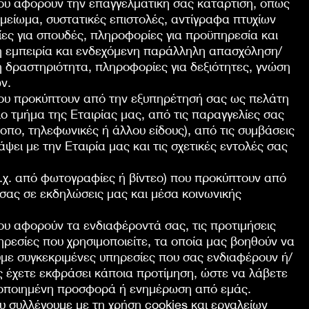
ου αφορούν την επαγγελματική σας κατάρτιση, όπως
μείωμα, συστατικές επιστολές, αντίγραφα πτυχίων
ες για σπουδές, πληροφορίες για προϋπηρεσία και
ή εμπειρία και ενδεχόμενη παράλληλη απασχόληση/
 δραστηριότητα, πληροφορίες για δεξιότητες, γνώση
ν.
ου προκύπτουν από την εξυπηρέτησή σας ως πελάτη
ο τμήμα της Εταιρίας μας, από τις παραγγελίες σας
τοπο, τηλεφωνικές ή άλλου είδους), από τις συμβάσεις
άψει με την Εταιρία μας και τις σχετικές εντολές σας
.χ. από φωτογραφίες ή βίντεο) που προκύπτουν από
σας σε εκδηλώσεις μας και μέσα κοινωνικής
υ αφορούν τα ενδιαφέροντά σας, τις προτιμήσεις
πηρεσίες που χρησιμοποιείτε, τα οποία μας βοηθούν να
με συγκεκριμένες υπηρεσίες που σας ενδιαφέρουν ή/
ες έχετε εκφράσει κάποια προτίμηση, ώστε να λάβετε
οποιημένη προσφορά ή ενημέρωση από εμάς.
 συλλέγουμε με τη χρήση cookies και εργαλείων