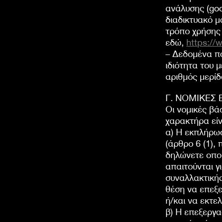
ανάλυσης (goo
διαδικτυακό μ
τρόπο χρήσης
εδώ,
https:/
– Δεδομένα π
ιδιότητα του 
αριθμός μερίδ
Γ. ΝΟΜΙΚΕΣ 
Οι νομικές β
χαρακτήρα είν
α) Η εκπλήρω
(άρθρο 6 (1),
δηλώνετε οπο
απαιτούνται γ
συναλλακτικής
θέση να επεξ
ή/και να εκτε
β) Η επεξεργα