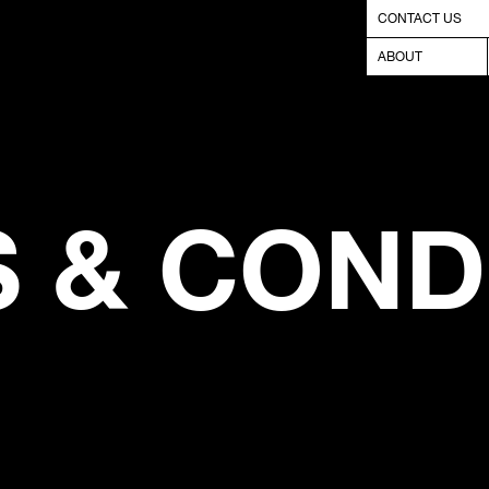
CONTACT US
ABOUT
 & COND