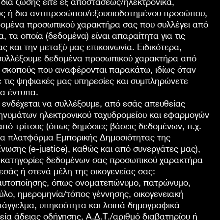
ε δια ζώσης είτε εξ αποστάσεως/ηλεκτρονικά,
 ή δια αντιπροσώπου/εξουσιοδοτημένου προσώπου,
δομένα προσωπικού χαρακτήρα σας που συλλέγει από
, τα οποία (δεδομένα) είναι απαραίτητα για τις
ς και την μεταξύ μας επικοινωνία. Ειδικότερα,
 συλλέξουμε δεδομένα προσωπικού χαρακτήρα από
ς σκοπούς που αναφέρονται παρακάτω, ιδίως όταν
ε τις ψηφιακές μας υπηρεσίες και συμπληρώνετε
λα έντυπα.
 ενδέχεται να συλλέξουμε, από εσάς απευθείας
ηνυμάτων ηλεκτρονικού ταχυδρομείου και εφαρμογών
 από τρίτους (όπως δημόσιες βάσεις δεδομένων, π.χ.
αία πλατφόρμα Εμπορικής Δημοσιότητας της
ωσης (e-justice), καθώς και από συνεργάτες μας),
 κατηγορίες δεδομένων σας προσωπικού χαρακτήρα
σάς ή στενά μέλη της οικογενείας σας:
αυτοποίησης, όπως ονοματεπώνυμο, πατρώνυμο,
λο, ημερομηνία/τόπος γέννησης, οικογενειακή
πάγγελμα, υπηκοότητα και λοιπά δημογραφικά
ιχεία άδειας οδήγησης, Α.Δ.Τ./αριθμό διαβατηρίου ή