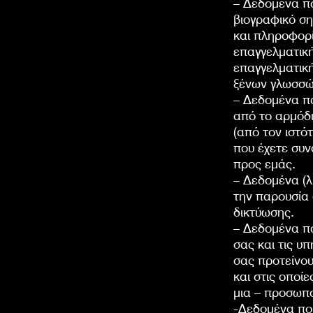
– Δεδομένα π
βιογραφικό ση
και πληροφορί
επαγγελματικ
επαγγελματική
ξένων γλωσσώ
– Δεδομένα π
από το αρμόδι
(από τον ιστό
που έχετε συν
προς εμάς.
– Δεδομένα (λ
την παρουσία 
δικτύωσης.
– Δεδομένα πο
σας και τις υ
σας προτείνου
και στις οποί
μια – προσωπ
-Δεδομένα που