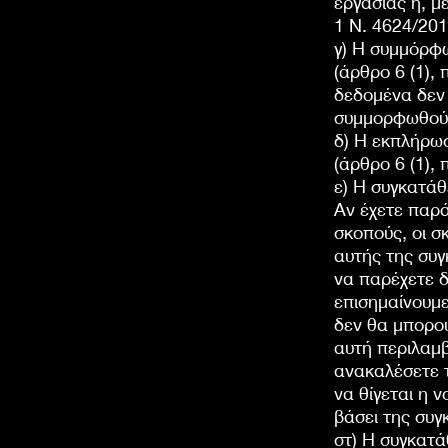
εργασίας ή, μ
1 Ν. 4624/201
γ) Η συμμόρφω
(άρθρο 6 (1),
δεδομένα δεν
συμμορφωθούμε
δ) Η εκπλήρω
(άρθρο 6 (1),
ε) Η συγκατάθ
Αν έχετε παρά
σκοπούς, οι σ
αυτής της συγ
να παρέχετε δ
επισημαίνουμ
δεν θα μπορο
αυτή περιλαμ
ανακαλέσετε τ
να θίγεται η 
βάσει της συγ
στ) Η συγκατά