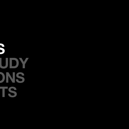
S
TUDY
ONS
HTS