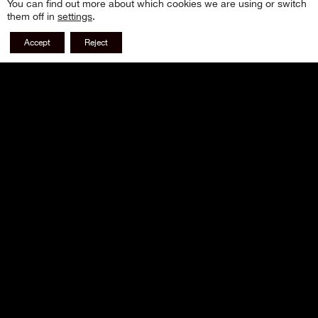
You can find out more about which cookies we are using or switch
them off in
settings
.
Accept
Reject
YOU MAY
ALSO LIKE