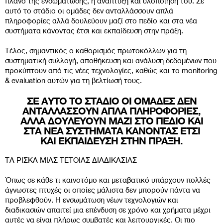
πλάνο της ενσωμάτωσης, η ανάπτυξη και υλοποίησή του. Σε
αυτό το στάδιο οι ομάδες δεν ανταλλάσσουν απλά
πληροφορίες αλλά δουλεύουν μαζί στο πεδίο και στα νέα
συστήματα κάνοντας έτσι και εκπαίδευση στην πράξη.
Τέλος, σημαντικός ο καθορισμός πρωτοκόλλων για τη
συστηματική συλλογή, αποθήκευση και ανάλυση δεδομένων που
προκύπτουν από τις νέες τεχνολογίες, καθώς και το monitoring
& evaluation αυτών για τη βελτίωσή τους.
ΣΕ ΑΥΤΟ ΤΟ ΣΤΑΔΙΟ ΟΙ ΟΜΑΔΕΣ ΔΕΝ
ΑΝΤΑΛΛΑΣΣΟΥΝ ΑΠΛΑ ΠΛΗΡΟΦΟΡΙΕΣ,
ΑΛΛΑ ΔΟΥΛΕΥΟΥΝ ΜΑΖΙ ΣΤΟ ΠΕΔΙΟ ΚΑΙ
ΣΤΑ ΝΕΑ ΣΥΣΤΗΜΑΤΑ ΚΑΝΟΝΤΑΣ ΕΤΣΙ
ΚΑΙ ΕΚΠΑΙΔΕΥΣΗ ΣΤΗΝ ΠΡΑΞΗ.
ΤΑ ΡΙΣΚΑ ΜΙΑΣ ΤΕΤΟΙΑΣ ΔΙΑΔΙΚΑΣΙΑΣ
Όπως σε κάθε τι καινοτόμο και μεταβατικό υπάρχουν πολλές
άγνωστες πτυχές οι οποίες μάλιστα δεν μπορούν πάντα να
προβλεφθούν. Η ενσωμάτωση νέων τεχνολογιών και
διαδικασιών απαιτεί μια επένδυση σε χρόνο και χρήματα μέχρι
αυτές να είναι πλήρως συμβατές και λειτουργικές. Οι πιο