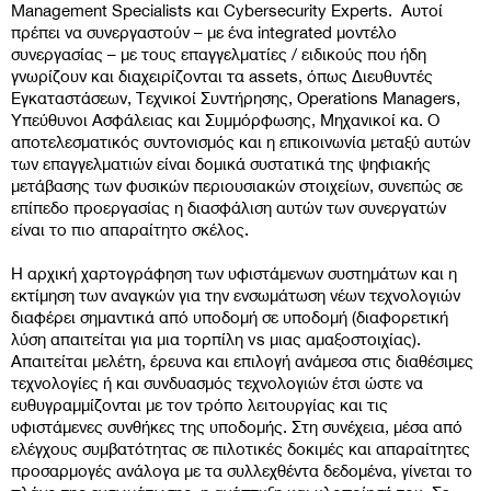
Management Specialists και Cybersecurity Experts. Αυτοί
πρέπει να συνεργαστούν – με ένα integrated μοντέλο
συνεργασίας – με τους επαγγελματίες / ειδικούς που ήδη
γνωρίζουν και διαχειρίζονται τα assets, όπως Διευθυντές
Eγκαταστάσεων, Tεχνικοί Συντήρησης, Operations Μanagers,
Υπεύθυνοι Ασφάλειας και Συμμόρφωσης, Μηχανικοί κα. Ο
αποτελεσματικός συντονισμός και η επικοινωνία μεταξύ αυτών
των επαγγελματιών είναι δομικά συστατικά της ψηφιακής
μετάβασης των φυσικών περιουσιακών στοιχείων, συνεπώς σε
επίπεδο προεργασίας η διασφάλιση αυτών των συνεργατών
είναι το πιο απαραίτητο σκέλος.
Η αρχική χαρτογράφηση των υφιστάμενων συστημάτων και η
εκτίμηση των αναγκών για την ενσωμάτωση νέων τεχνολογιών
διαφέρει σημαντικά από υποδομή σε υποδομή (διαφορετική
λύση απαιτείται για μια τορπίλη vs μιας αμαξοστοιχίας).
Απαιτείται μελέτη, έρευνα και επιλογή ανάμεσα στις διαθέσιμες
τεχνολογίες ή και συνδυασμός τεχνολογιών έτσι ώστε να
ευθυγραμμίζονται με τον τρόπο λειτουργίας και τις
υφιστάμενες συνθήκες της υποδομής. Στη συνέχεια, μέσα από
ελέγχους συμβατότητας σε πιλοτικές δοκιμές και απαραίτητες
προσαρμογές ανάλογα με τα συλλεχθέντα δεδομένα, γίνεται το