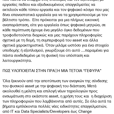
εργασίες πεδίου και εξειδικευμένους επαγγελματίες να
εκτελούν κάθε τύπου εργασία και τον ψηφιακό κόσμο που μας
δίνει επαναστατικά εργαλεία για να τα χρησιμοποιούμε με τον
βέλτιστο τρόπο. Είτε πρόκειται για μια πλήρως εικονική
αναπαράσταση, είτε για εργαλεία όπως ψηφιακά μητρώα, σε
κάθε περίπτωση έχουμε ένα μεγάλο όγκο δεδομένων που
τροφοδοτούνται διαρκώς και μας παρέχουν πληροφορίες
σχετικά με τη δομή, τη συμπεριφορά του asset και άλλα
σχετικά χαρακτηριστικά. Όταν μιλάμε ωστόσο για ένα στοιχείο
υποδομής ή εξοπλισμού, γνωρίζουμε ότι αυτό …παραμένει για
πάντα συνδεδεμένο με τη φυσική του υπόσταση και
λειτουργικότητα.
ΠΩΣ ΥΛΟΠΟΙΕΙΤΑΙ ΣΤΗΝ ΠΡΑΞΗ ΜΙΑ ΤΕΤΟΙΑ “ΓΕΦΥΡΑ”
Όλα ξεκινούν από την αποτύπωση των αναγκών της σύνδεσης
του φυσικού asset με την ψηφιακή του διάσταση. Μετά
ακολουθεί η μελέτη και επιλογή νέων τεχνολογιών προς
ενσωμάτωση στο εκάστοτε asset, η χρήση τους και η διαχείριση
των πληροφοριών που λαμβάνονται από αυτές. Σε όλα αυτά τα
βήματα εμπλέκονται πολλές νέες ειδικότητες επαγγελματιών,
από IT και Data Specialists/Developers έως Change